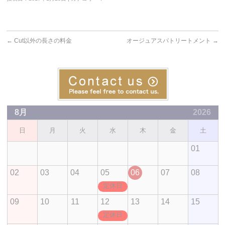
←
Cut以外の長さの料金
オージュアスパトリートメント
→
8月
2026
日
月
火
水
木
金
土
01
02
03
04
05
06
07
08
定休日
09
10
11
12
13
14
15
定休日